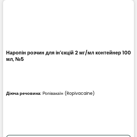
Наропін розчин для ін'єкцій 2 мг/мл контейнер 100
мл, №5
Діюча речовина
:
Ропівакаїн (Ropivacaine)