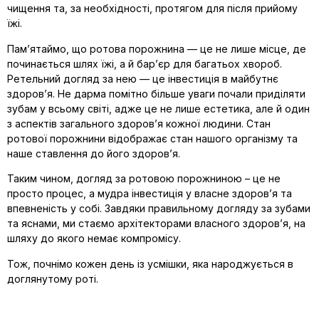
чищення та, за необхідності, протягом для після прийому
їжі.
Пам’ятаймо, що ротова порожнина — це не лише місце, де
починається шлях їжі, а й бар’єр для багатьох хвороб.
Ретельний догляд за нею — це інвестиція в майбутнє
здоров’я. Не дарма помітно більше уваги почали приділяти
зубам у всьому світі, адже це не лише естетика, але й один
з аспектів загального здоров’я кожної людини. Стан
ротової порожнини відображає стан нашого організму та
наше ставлення до його здоров’я.
Таким чином, догляд за ротовою порожниною – це не
просто процес, а мудра інвестиція у власне здоров’я та
впевненість у собі. Завдяки правильному догляду за зубами
та яснами, ми стаємо архітекторами власного здоров’я, на
шляху до якого немає компромісу.
Тож, почнімо кожен день із усмішки, яка народжується в
доглянутому роті.