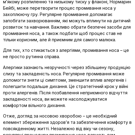
м’якому розпиленню та низькому тиску у флаконі, Нормарин
Бейбі, може перетворити процес промивання носа у
захоплюючу гру. Регулярне промивання допомагає
запобігати захворюванням, які можуть вплинути на дитячий
розвиток та навчання. Важливо обрати безпечні засоби для
промивання носа, а також подбати щоб процес став не
тільки корисним, але й приємним для самого малюка.
Для тих, хто стикається з алергіями, промивання носа – це
не просто рутинна справа.
Алергики зазнають незручності через збільшену продукцію
слизу та закладеність носа. Регулярне промивання може
допомогти зняти ці симптоми, зменшити вплив алергенів і
полегшити подальше дихання. Це стратегічний крок у війні
проти алергенів. Після позбавлення неприємного відчуття
закладеності носа, ви можете насолоджуватися
комфортом вільного дихання.
Отже, догляд за носовою хворобою – це необхідний
елемент збереження здоров’я та забезпечення комфорту в
повсякденному житті. Незалежно від віку чи сезону,
регулярні процедури промивання носа дарують вам