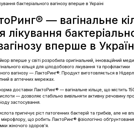
кування бактеріального вагінозу вперше в Україні
тоРинг® — вагінальне кі
я лікування бактеріальн
вагінозу вперше в Україн
йкор вперше у світі розробила оригінальний, інноваційний меди
гінального кільця для цілодобового лікування та профілактики
ного вагінозу — ЛактоРинг®. Продукт виготовляється в Нідерл
пний в аптечних мережах.
форма доставки ЛактоРинг® — вагінальне кільце, що містить 15
кислоти — дозволяє стабільно вивільняти активну речовину пр
іоду застосування.
слота пригнічує ріст патогенних бактерій та грибків, але не вп
 мікрофлору, що робить ЛактоРинг® фізіологічно обґрунтован
мки жіночого здоров’я.