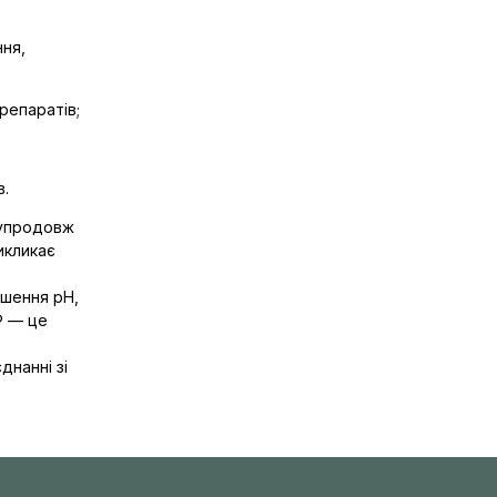
ння,
репаратів;
в.
 упродовж
икликає
х
ушення pH,
® — це
днанні зі