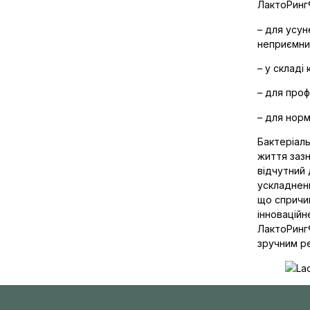
ЛактоРинг
– для усун
неприємний
– у складі
– для проф
– для норм
Бактеріал
життя зазн
відчутний
ускладнен
що спричи
інноваційн
ЛактоРинг®
зручним р