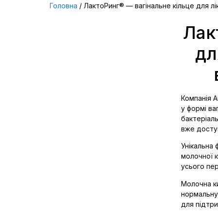
Головна
/ ЛактоРинг® — вагінальне кільце для лі
Лак
дл
Компанія А
у формі ва
бактеріаль
вже досту
Унікальна 
молочної 
усього пер
Молочна ки
нормальну
для підтри