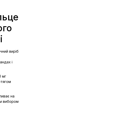
льце
ого
і
чний виріб
андах і
0 мг
отягом
ливає на
им вибором