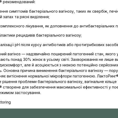
® рекомендований:
ення симптомів бактеріального вагінозу, таких як свербіж, печі
 запах та рясні виділення;
 комплексного лікування, як доповнення до антибактеріальних п
ілактики рецидивів бактеріального вагінозу;
алізації pH після курсу антибіотиків або протигрибкових засобі
ьний вагіноз — надзвичайно поширений патогенний стан, якого
ають понад 30% жінок в усьому світі. Захворювання не лише в
 дискомфорт, але й асоціюється з низкою потенційно серйозни
ь. Основна причина виникнення бактеріального вагінозу — пор
няє витіснення нормальної мікрофлори патогенною. ЛактоРинг
е рішення проблеми бактеріального вагінозу, вагінальне кільце
 створене для забезпечення максимальної ефективності у поє
ежимом застосування.